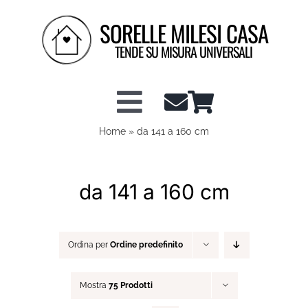
Salta
SORELLE MILESI CASA
al
contenuto
TENDE SU MISURA UNIVERSALI
Toggle
Home
»
da 141 a 160 cm
Shop tende a vetro
Navigation
Shop Tendaggi
da 141 a 160 cm
Info tecniche
Ordina per
Ordine predefinito
Configuratore Tende
Mostra
75 Prodotti