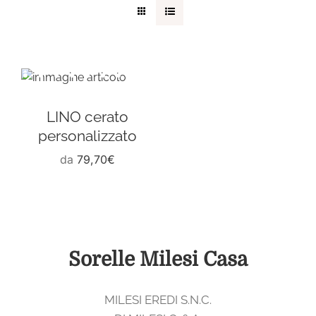
Coordinati casa
Idee regalo
Blog
LINO cerato
personalizzato
da
79,70
€
Sorelle Milesi Casa
MILESI EREDI S.N.C.