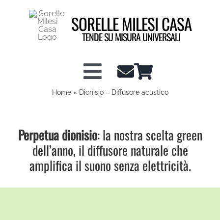
Salta
SORELLE MILESI CASA
al
contenuto
TENDE SU MISURA UNIVERSALI
Toggle
Home
»
Dionisio – Diffusore acustico
Shop tende a vetro
Navigation
Perpetua dionisio
Shop Tendaggi
: la nostra scelta green
dell’anno, il diffusore naturale che
amplifica il suono senza elettricità.
Info tecniche
Configuratore Tende