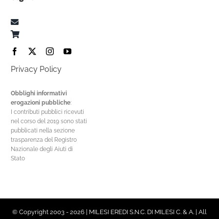
Privacy Policy
Obblighi informativi
erogazioni pubbliche
:
I contributi pubblici ricevuti
nel corso del 2019 sono stati
pubblicati nella sezione
trasparenza del Registro
Nazionale degli Aiuti di
Stato
© Copyright 2003 - 2026 | MILESI EREDI S.N.C. DI MILESI C. & A. | All