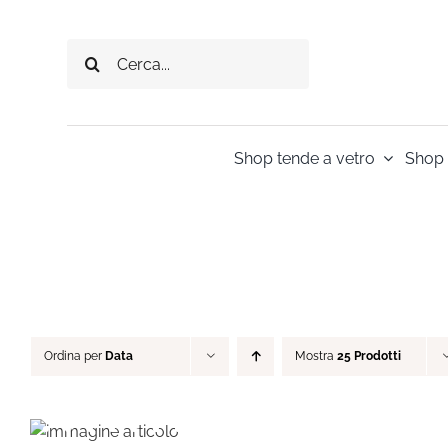
Salta
al
Cerca
contenuto
per:
Shop tende a vetro
Shop 
Ordina per
Data
Mostra
25 Prodotti