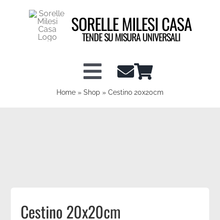
Salta
SORELLE MILESI CASA
al
contenuto
TENDE SU MISURA UNIVERSALI
Toggle
Home
»
Shop
»
Cestino 20x20cm
Shop tende a vetro
Navigation
Shop Tendaggi
Info tecniche
Configuratore Tende
Cestino 20x20cm