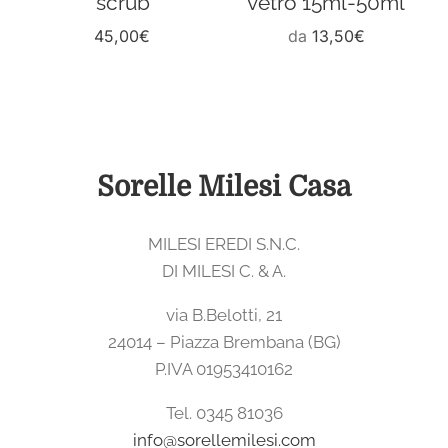
‘scrub’
vetro 15ml-50ml
45,00
€
da
13,50
€
Sorelle Milesi Casa
MILESI EREDI S.N.C.
DI MILESI C. & A.
via B.Belotti, 21
24014 – Piazza Brembana (BG)
P.IVA 01953410162
Tel. 0345 81036
info@sorellemilesi.com