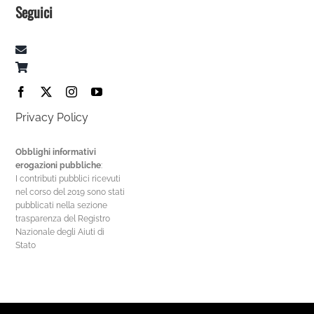
Seguici
Privacy Policy
Obblighi informativi
erogazioni pubbliche
:
I contributi pubblici ricevuti
nel corso del 2019 sono stati
pubblicati nella sezione
trasparenza del Registro
Nazionale degli Aiuti di
Stato