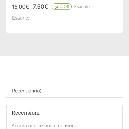
Coordinati casa
7,50
€
15,00
€
50% Off
Esaurito
Il
Il
prezzo
prezzo
Esaurito
originale
attuale
Idee regalo
era:
è:
15,00€.
7,50€.
Blog
Recensioni (0)
Recensioni
Ancora non ci sono recensioni.