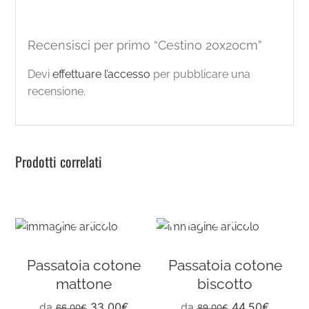
Recensisci per primo “Cestino 20x20cm”
Devi
effettuare l’accesso
per pubblicare una
recensione.
Prodotti correlati
Passatoia cotone
Passatoia cotone
mattone
biscotto
da
33,00
€
da
44,50
€
66,00
€
89,00
€