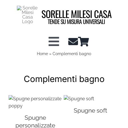
Salta
SORELLE MILESI CASA
al
contenuto
TENDE SU MISURA UNIVERSALI
Toggle
Home
»
Complementi bagno
Shop tende a vetro
Navigation
Shop Tendaggi
Complementi bagno
Info tecniche
Spugne soft
Configuratore Tende
Spugne
personalizzate