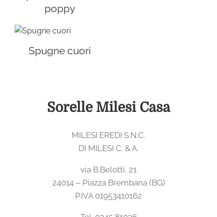
poppy
Coordinati casa
Idee regalo
Spugne cuori
Blog
Sorelle Milesi Casa
MILESI EREDI S.N.C.
DI MILESI C. & A.
via B.Belotti, 21
24014 – Piazza Brembana (BG)
P.IVA 01953410162
Tel. 0345 81036