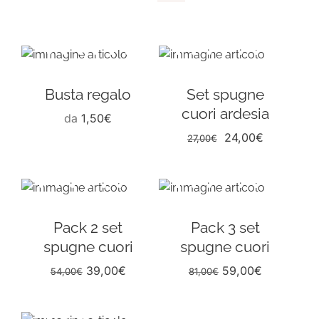
Coordinati casa
Idee regalo
Busta regalo
Set spugne
Blog
cuori ardesia
da
1,50
€
Il
Il
24,00
€
27,00
€
prezzo
prezzo
originale
attuale
era:
è:
27,00€.
24,00€.
Pack 2 set
Pack 3 set
spugne cuori
spugne cuori
39,00
€
59,00
€
54,00
€
81,00
€