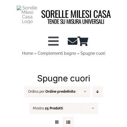
Salta
SORELLE MILESI CASA
al
contenuto
TENDE SU MISURA UNIVERSALI
Toggle
Home
»
Complementi bagno
»
Spugne cuori
Shop tende a vetro
Navigation
Shop Tendaggi
Spugne cuori
Ordina per
Ordine predefinito
Info tecniche
Mostra
25 Prodotti
Configuratore Tende