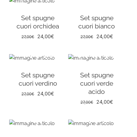
Set spugne
Set spugne
cuori orchidea
cuori bianco
Il
Il
Il
Il
24,00
€
24,00
€
27,00
€
27,00
€
prezzo
prezzo
prezzo
prezzo
originale
attuale
originale
attuale
era:
è:
era:
è:
27,00€.
24,00€.
27,00€.
24,00€.
Set spugne
Set spugne
cuori verdino
cuori verde
acido
Il
Il
24,00
€
27,00
€
prezzo
prezzo
Il
Il
24,00
€
27,00
€
originale
attuale
prezzo
prezzo
era:
è:
originale
attuale
27,00€.
24,00€.
era:
è:
27,00€.
24,00€.