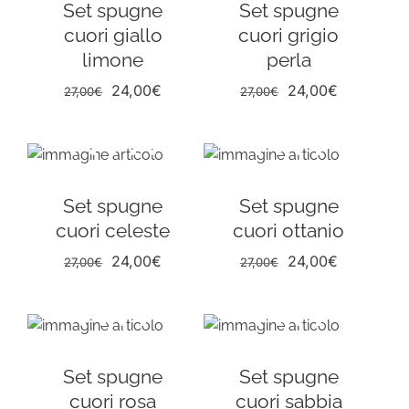
Set spugne
Set spugne
cuori giallo
cuori grigio
limone
perla
Il
Il
Il
Il
24,00
€
24,00
€
27,00
€
27,00
€
prezzo
prezzo
prezzo
prezzo
originale
attuale
originale
attuale
era:
è:
era:
è:
27,00€.
24,00€.
27,00€.
24,00€.
Set spugne
Set spugne
cuori celeste
cuori ottanio
Il
Il
Il
Il
24,00
€
24,00
€
27,00
€
27,00
€
prezzo
prezzo
prezzo
prezzo
originale
attuale
originale
attuale
era:
è:
era:
è:
27,00€.
24,00€.
27,00€.
24,00€.
Set spugne
Set spugne
cuori rosa
cuori sabbia