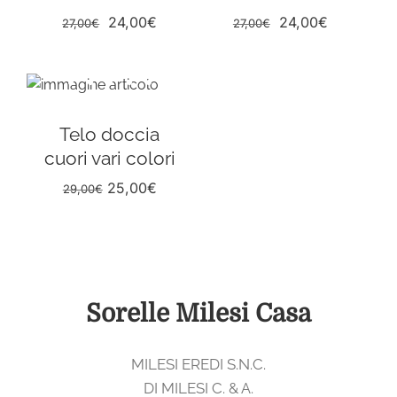
Il
Il
Il
Il
24,00
€
24,00
€
27,00
€
27,00
€
prezzo
prezzo
prezzo
prezzo
originale
attuale
originale
attuale
era:
è:
era:
è:
27,00€.
24,00€.
27,00€.
24,00€.
Telo doccia
cuori vari colori
25,00
€
29,00
€
Sorelle Milesi Casa
MILESI EREDI S.N.C.
DI MILESI C. & A.