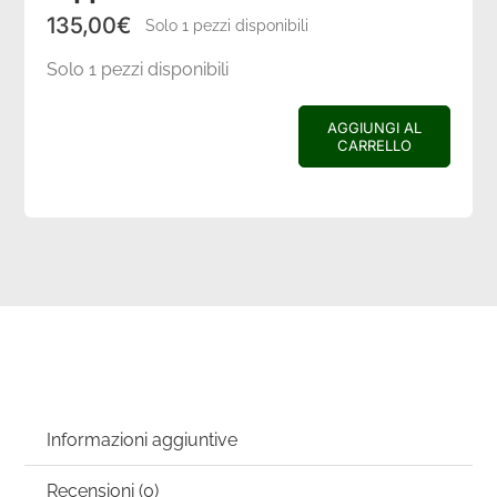
Coordinati casa
135,00
€
Solo 1 pezzi disponibili
Solo 1 pezzi disponibili
Idee regalo
AGGIUNGI AL
CARRELLO
Tappeto
Blog
boho
'touch'
quantità
Informazioni aggiuntive
Recensioni (0)