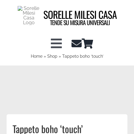
Salta
SORELLE MILESI CASA
al
contenuto
TENDE SU MISURA UNIVERSALI
Toggle
Home
»
Shop
»
Tappeto boho ‘touch’
Shop tende a vetro
Navigation
Shop Tendaggi
Info tecniche
Configuratore Tende
Tappeto boho ‘touch’