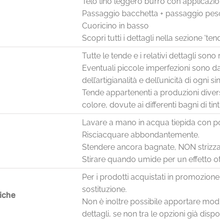
Telo lino leggero burro con applicazi
Passaggio bacchetta + passaggio pes
Cuoricino in basso
Scopri tutti i dettagli nella sezione 'te
Tutte le tende e i relativi dettagli son
Eventuali piccole imperfezioni sono da
dell’artigianalità e dell’unicità di ogni 
Tende appartenenti a produzioni diver
colore, dovute ai differenti bagni di tin
Lavare a mano in acqua tiepida con p
Risciacquare abbondantemente.
Stendere ancora bagnate, NON strizza
Stirare quando umide per un effetto ot
Per i prodotti acquistati in promozione 
sostituzione.
iche
Non è inoltre possibile apportare mod
dettagli, se non tra le opzioni già disp