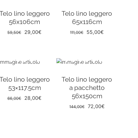
Telo lino leggero
Telo lino leggero
56x106cm
65x116cm
Il
Il
Il
Il
29,00
€
55,00
€
59,50
€
111,00
€
prezzo
prezzo
prezzo
prezzo
originale
attuale
originale
attuale
era:
è:
era:
è:
59,50€.
29,00€.
111,00€.
55,00€.
Telo lino leggero
Telo lino leggero
53×117.5cm
a pacchetto
56x150cm
Il
Il
28,00
€
66,00
€
prezzo
prezzo
Il
Il
72,00
€
144,00
€
originale
attuale
prezzo
prezzo
era:
è:
originale
attuale
66,00€.
28,00€.
era:
è:
144,00€.
72,00€.