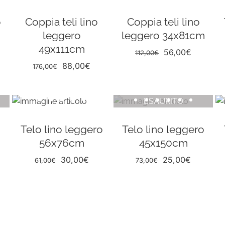
o
Coppia teli lino
Coppia teli lino
leggero
leggero 34x81cm
49x111cm
Il
Il
56,00
€
112,00
€
ezzo
prezzo
prezzo
Il
Il
88,00
€
176,00
€
uale
originale
attuale
prezzo
prezzo
era:
è:
originale
attuale
ESAURITO
,00€.
112,00€.
56,00€.
era:
è:
176,00€.
88,00€.
Telo lino leggero
Telo lino leggero
56x76cm
45x150cm
Il
Il
Il
Il
30,00
€
25,00
€
61,00
€
73,00
€
prezzo
prezzo
prezzo
prezzo
originale
attuale
originale
attuale
ezzo
era:
è:
era:
è:
uale
61,00€.
30,00€.
73,00€.
25,00€.
,00€.