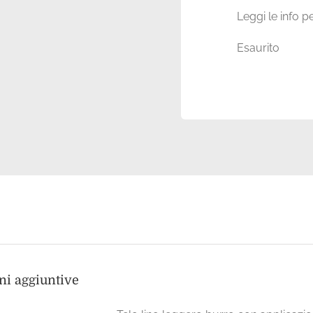
prezzo
prezzo
Leggi le info pe
originale
attuale
era:
è:
Esaurito
108,00€.
54,00€.
ni aggiuntive