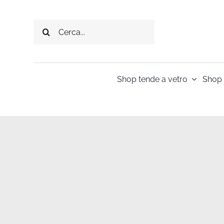
Salta
al
Cerca
contenuto
per:
Shop tende a vetro
Shop 