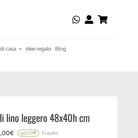
ti casa
Idee regalo
Blog
li lino leggero 48x40h cm
,00
€
50% Off
Esaurito