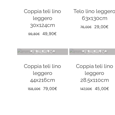
Coppia teli lino
Telo lino legger
leggero
63x130cm
30x124cm
Il
Il
29,00
€
76,00
€
prezzo
pr
Il
Il
49,90
€
99,80
€
originale
att
prezzo
prezzo
era:
è:
originale
attuale
ESAURITO
ESAURITO
76,00€.
29
era:
è:
99,80€.
49,90€.
Coppia teli lino
Coppia teli lino
leggero
leggero
44x216cm
28.5x110cm
Il
Il
Il
Il
79,00
€
45,00
€
158,00
€
147,00
€
prezzo
prezzo
prezzo
pr
originale
attuale
originale
att
era:
è:
era:
è:
158,00€.
79,00€.
147,00€.
45