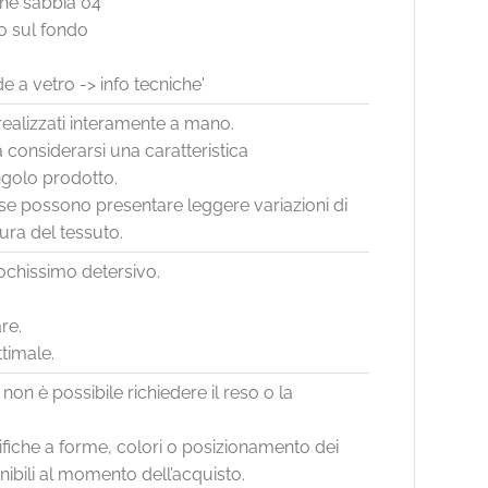
one sabbia 04
o sul fondo
nde a vetro -> info tecniche'
o realizzati interamente a mano.
 considerarsi una caratteristica
singolo prodotto.
se possono presentare leggere variazioni di
tura del tessuto.
ochissimo detersivo.
re.
timale.
non è possibile richiedere il reso o la
ifiche a forme, colori o posizionamento dei
onibili al momento dell’acquisto.