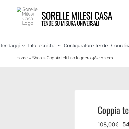
SORELLE MILESI CASA
TENDE SU MISURA UNIVERSALI
Tendaggi
Info tecniche
Configuratore Tende
Coordina
Home
»
Shop
»
Coppia teli lino leggero 48x40h cm
Coppia te
54
108,00
€
Il
Il