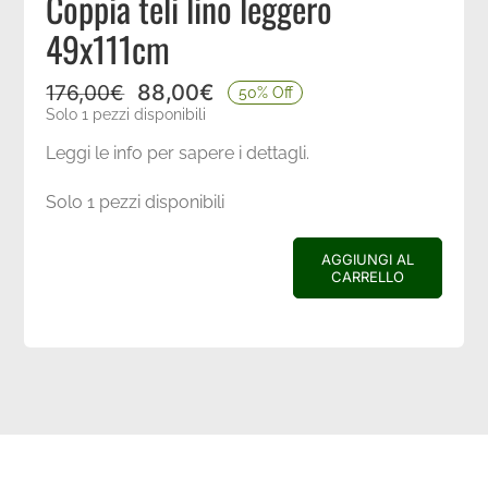
Coppia teli lino leggero
Coordinati casa
49x111cm
Idee regalo
88,00
€
176,00
€
50% Off
Il
Il
Solo 1 pezzi disponibili
prezzo
prezzo
Leggi le info per sapere i dettagli.
originale
attuale
Blog
era:
è:
Solo 1 pezzi disponibili
176,00€.
88,00€.
AGGIUNGI AL
CARRELLO
Coppia
teli
lino
leggero
49x111cm
quantità