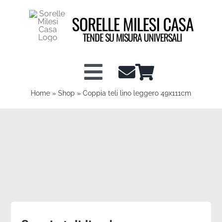
Salta
SORELLE MILESI CASA
al
contenuto
TENDE SU MISURA UNIVERSALI
Toggle
Home
»
Shop
»
Coppia teli lino leggero 49x111cm
Shop tende a vetro
Navigation
Shop Tendaggi
Info tecniche
Configuratore Tende