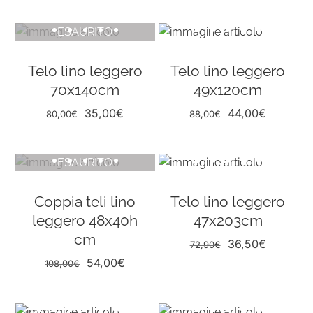
ESAURITO
Telo lino leggero
Telo lino leggero
70x140cm
49x120cm
Il
Il
Il
Il
35,00
€
44,00
€
80,00
€
88,00
€
prezzo
prezzo
prezzo
prezzo
originale
attuale
originale
attuale
ESAURITO
era:
è:
era:
è:
80,00€.
35,00€.
88,00€.
44,00€.
Coppia teli lino
Telo lino leggero
leggero 48x40h
47x203cm
cm
Il
Il
36,50
€
72,90
€
prezzo
prezzo
Il
Il
54,00
€
108,00
€
originale
attuale
prezzo
prezzo
era:
è:
originale
attuale