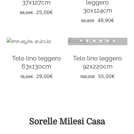
37x127cm
leggero
30x124cm
Il
Il
25,00
€
66,00
€
prezzo
prezzo
Il
Il
49,90
€
99,80
€
originale
attuale
prezzo
prezzo
era:
è:
originale
attuale
ESAURITO
66,00€.
25,00€.
era:
è:
99,80€.
49,90€.
Telo lino leggero
Telo lino leggero
63x130cm
92x220cm
Il
Il
Il
Il
29,00
€
55,00
€
76,00
€
109,00
€
prezzo
prezzo
prezzo
prezzo
originale
attuale
originale
attuale
era:
è:
era:
è:
76,00€.
29,00€.
109,00€.
55,00€.
Sorelle Milesi Casa