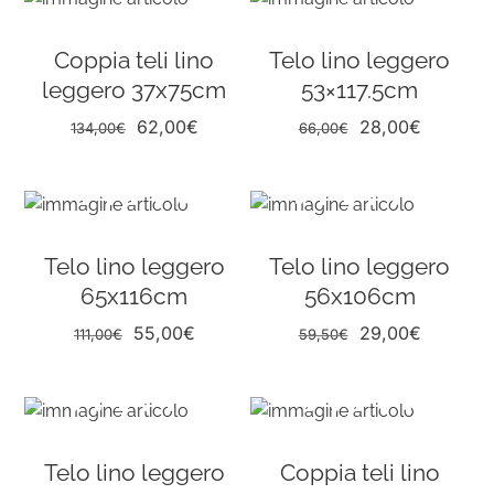
72,90€.
36,50€.
era:
è:
108,00€.
54,00€.
Coppia teli lino
Telo lino leggero
leggero 37x75cm
53×117.5cm
Il
Il
Il
Il
62,00
€
28,00
€
134,00
€
66,00
€
prezzo
prezzo
prezzo
prezzo
originale
attuale
originale
attuale
era:
è:
era:
è:
134,00€.
62,00€.
66,00€.
28,00€.
Telo lino leggero
Telo lino leggero
65x116cm
56x106cm
Il
Il
Il
Il
55,00
€
29,00
€
111,00
€
59,50
€
prezzo
prezzo
prezzo
prezzo
originale
attuale
originale
attuale
era:
è:
era:
è:
111,00€.
55,00€.
59,50€.
29,00€.
Telo lino leggero
Coppia teli lino