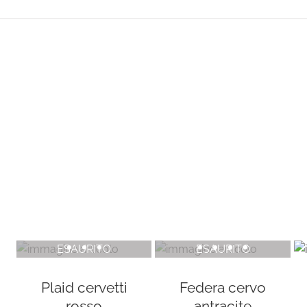
ESAURITO
ESAURITO
Plaid cervetti
Federa cervo
rosso
antracite