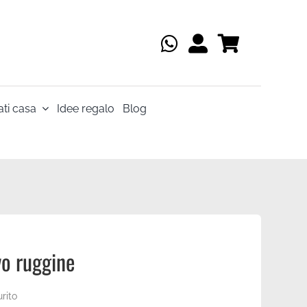
ti casa
Idee regalo
Blog
vo ruggine
rito