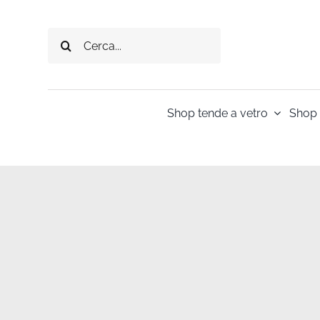
Salta
al
Cerca
contenuto
per:
Shop tende a vetro
Shop 