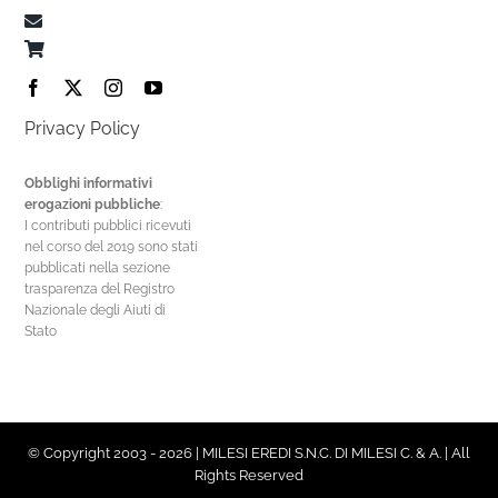
Privacy Policy
Obblighi informativi
erogazioni pubbliche
:
I contributi pubblici ricevuti
nel corso del 2019 sono stati
pubblicati nella sezione
trasparenza del Registro
Nazionale degli Aiuti di
Stato
© Copyright 2003 - 2026 | MILESI EREDI S.N.C. DI MILESI C. & A. | All
Rights Reserved