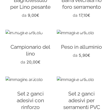
Bagnotessuto
Barra velcrata no
per Lino pesante
foro serramento
da
9,00
€
da
17,10
€
Campionario del
Peso in alluminio
lino
da
5,90
€
da
20,00
€
Set 2 ganci
Set 2 ganci
adesivi con
adesivi per
rinforzo
serramenti PVC