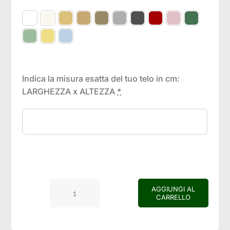
Indica la misura esatta del tuo telo in cm:
LARGHEZZA x ALTEZZA
*
AGGIUNGI AL
CARRELLO
Modello
tenda
con