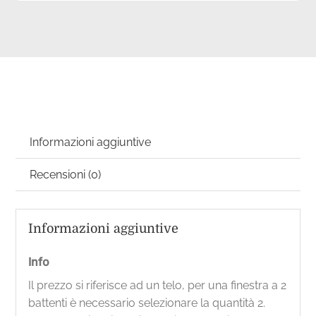
applicazione
testa
cervo
-
lino
pesante
quantità
Informazioni aggiuntive
Recensioni (0)
Informazioni aggiuntive
Info
Il prezzo si riferisce ad un telo, per una finestra a 2
battenti è necessario selezionare la quantità 2.