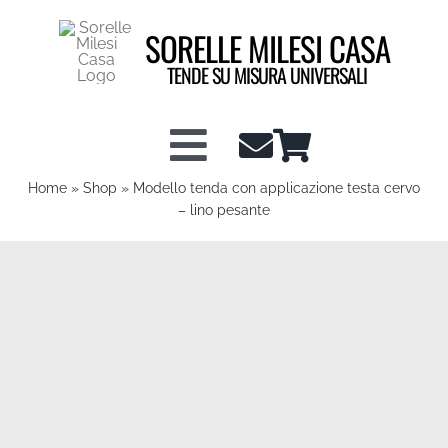
Salta
SORELLE MILESI CASA
al
contenuto
TENDE SU MISURA UNIVERSALI
Toggle
Home
»
Shop
»
Modello tenda con applicazione testa cervo
Shop tende a vetro
Navigation
– lino pesante
Shop Tendaggi
Info tecniche
Configuratore Tende