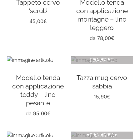
Tappeto cervo
Modello tenda
‘scrub’
con applicazione
montagne – lino
45,00
€
leggero
da
78,00
€
ESAURITO
Modello tenda
Tazza mug cervo
con applicazione
sabbia
teddy – lino
15,90
€
pesante
da
95,00
€
ESAURITO