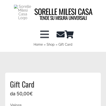
Salta
SORELLE MILESI CASA
al
contenuto
TENDE SU MISURA UNIVERSALI
Toggle
Home
»
Shop
»
Gift Card
Shop tende a vetro
Navigation
Shop Tendaggi
Info tecniche
Gift Card
da
50,00
€
Configuratore Tende
Valore