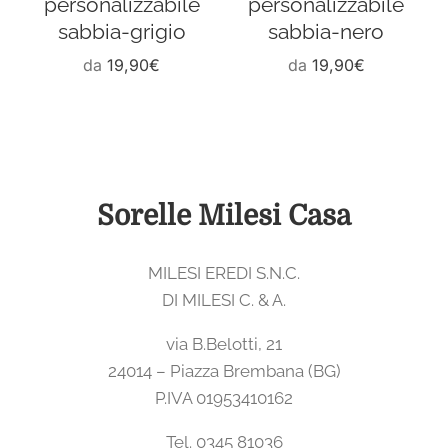
personalizzabile
personalizzabile
sabbia-grigio
sabbia-nero
da
19,90
€
da
19,90
€
Sorelle Milesi Casa
MILESI EREDI S.N.C.
DI MILESI C. & A.
via B.Belotti, 21
24014 – Piazza Brembana (BG)
P.IVA 01953410162
Tel. 0345 81036