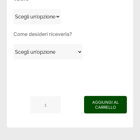
Coordinati casa
Idee regalo
Come desideri riceverla?
Blog
AGGIUNGI AL
CARRELLO
Gift
Card
quantità