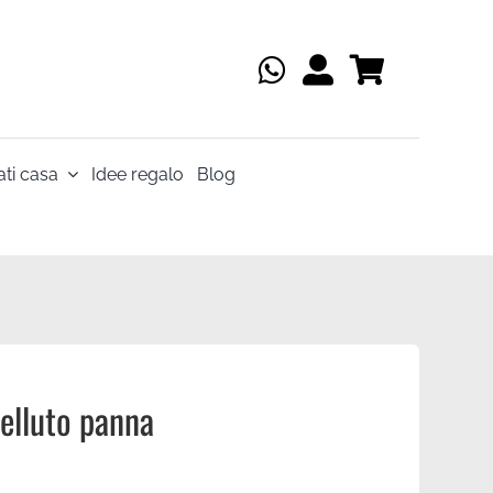
ti casa
Idee regalo
Blog
elluto panna