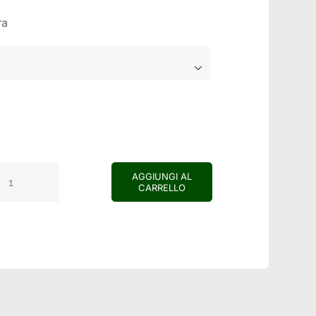
ra

AGGIUNGI AL
CARRELLO
Cuscino
velluto
panna
quantità