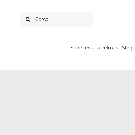
Salta
al
Cerca
contenuto
per:
Shop tende a vetro
Shop 