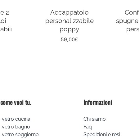
e 2
Accappatoio
Conf
oi
personalizzabile
spugne 
abili
poppy
pers
59,00
€
 come vuoi tu.
Informazioni
 vetro cucina
Chi siamo
a vetro bagno
Faq
 vetro soggiorno
Spedizioni e resi