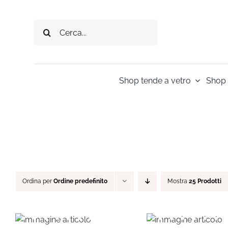
Salta
al
Cerca
contenuto
per:
Shop tende a vetro
Shop 
Ordina per
Ordine predefinito
Mostra
25 Prodotti