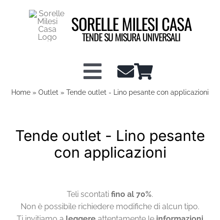
Salta
SORELLE MILESI CASA
al
contenuto
TENDE SU MISURA UNIVERSALI
Toggle
Home
»
Outlet
»
Tende outlet - Lino pesante con applicazioni
Shop tende a vetro
Navigation
Shop Tendaggi
Tende outlet - Lino pesante
con applicazioni
Info tecniche
Teli scontati
fino al 70%
.
Configuratore Tende
Non è possibile richiedere modifiche di alcun tipo.
Ti invitiamo a
leggere
attentamente le
informazioni