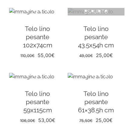
originale
attuale
originale
attuale
ESAURITO
era:
è:
era:
è:
136,00€.
59,00€.
182,00€.
75,00€.
Telo lino
Telo lino
pesante
pesante
102x74cm
43.5x54h cm
Il
Il
Il
Il
55,00
€
25,00
€
110,00
€
49,00
€
prezzo
prezzo
prezzo
prezzo
originale
attuale
originale
attuale
era:
è:
era:
è:
110,00€.
55,00€.
49,00€.
25,00€.
Telo lino
Telo lino
pesante
pesante
59x115cm
61×38.5h cm
Il
Il
Il
Il
53,00
€
25,00
€
106,00
€
75,50
€
prezzo
prezzo
prezzo
prezzo
originale
attuale
originale
attuale