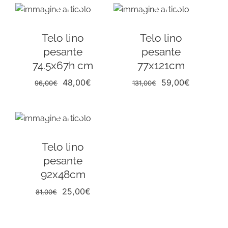
era:
è:
era:
è:
106,00€.
53,00€.
75,50€.
25,00€.
Telo lino
Telo lino
pesante
pesante
74.5x67h cm
77x121cm
Il
Il
Il
Il
48,00
€
59,00
€
96,00
€
131,00
€
prezzo
prezzo
prezzo
prezzo
originale
attuale
originale
attuale
era:
è:
era:
è:
96,00€.
48,00€.
131,00€.
59,00€.
Telo lino
pesante
92x48cm
Il
Il
25,00
€
81,00
€
prezzo
prezzo
originale
attuale