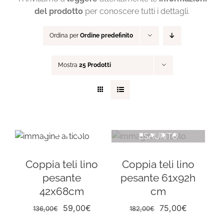
Coordinati casa
del prodotto
per conoscere tutti i dettagli.
Ordina per
Ordine predefinito
Idee regalo
Mostra
25 Prodotti
Blog
ESAURITO
Coppia teli lino
Coppia teli lino
pesante
pesante 61x92h
42x68cm
cm
Il
Il
Il
Il
59,00
€
75,00
€
136,00
€
182,00
€
prezzo
prezzo
prezzo
prezzo