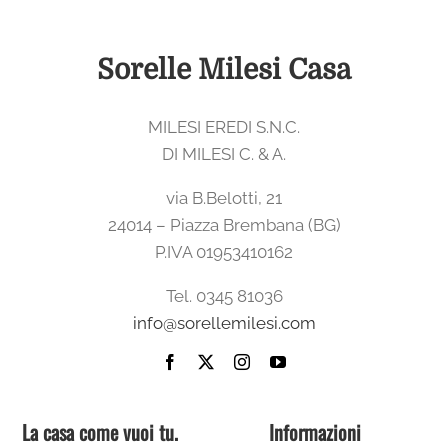
era:
è:
81,00€.
25,00€.
Sorelle Milesi Casa
MILESI EREDI S.N.C.
DI MILESI C. & A.
via B.Belotti, 21
24014 – Piazza Brembana (BG)
P.IVA 01953410162
Tel. 0345 81036
info@sorellemilesi.com
La casa come vuoi tu.
Informazioni